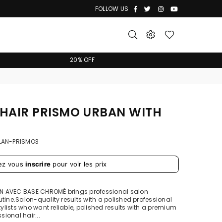
Facebook
Twitter
Instagram
YouTube
FOLLOW US
20% OFF
HAIR PRISMO URBAN WITH
LAN-PRISMO3
ez vous
inscrire
pour voir les prix
N AVEC BASE CHROMÉ brings professional salon
tine.Salon-quality results with a polished professional
tylists who want reliable, polished results with a premium
sional hair...