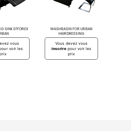
G SINK EFFOREX
WASHBASIN FOR URBAN
URBAN 
RBAN
HAIRDRESSING
Prix
Prix
evez vous
Vous devez vous
Vou
régulier
régulier
our voir les
inscrire
pour voir les
inscr
prix
prix