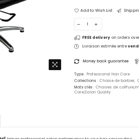
Add to Wish List
Shippin
FREE delivery
on orders over
Livraison estimée entre
vendr
Money back guarantee
Type :
Professional Hair Care
Collections :
Chaise de barbier
,
Mots clés :
Chaises de coiffure
,
i
Care
,
Salon Quality
OMÉ
brings professional salon performance to your hair care routine.