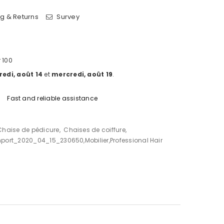
g & Returns
Survey
 100
edi, août 14
et
mercredi, août 19
.
Fast and reliable assistance
Chaise de pédicure
,
Chaises de coiffure
,
mport_2020_04_15_230650
,
Mobilier
,
Professional Hair