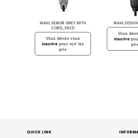
NC_56115
WAHL SENIOR GREY WITH
WAHL DESIG
CORD_56121
Prix
Vous dev
Prix
régulier
Vous devez vous
régulier
inscrire
pour
inscrire
pour voir les
pri
prix
QUICK LINK
INFORM