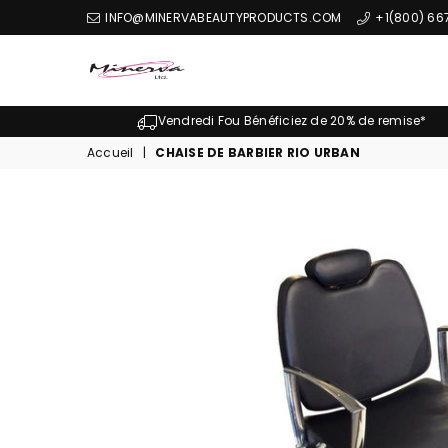
INFO@MINERVABEAUTYPRODUCTS.COM
+1(800) 66
Minerva
Produits
Vendredi Fou Bénéficiez de 20% de remise*
De
Accueil
|
CHAISE DE BARBIER RIO URBAN
Beaute