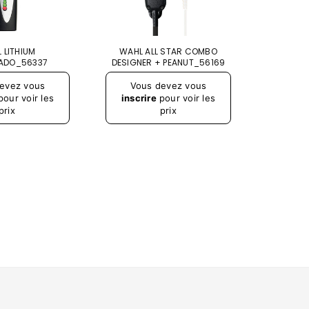
 LITHIUM
WAHL ALL STAR COMBO
WA
ADO_56337
DESIGNER + PEANUT_56169
DES
Prix
Prix
evez vous
Vous devez vous
Vou
régulier
régulier
our voir les
inscrire
pour voir les
inscr
prix
prix