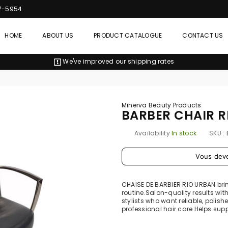
7-5954
HOME
ABOUT US
PRODUCT CATALOGUE
CONTACT US
We've improved our shipping rates
Minerva Beauty Products
BARBER CHAIR R
Availability
In stock
SKU :
Prix
Vous dev
régulier
CHAISE DE BARBIER RIO URBAN bri
routine.Salon-quality results wit
stylists who want reliable, polish
professional hair care Helps suppo