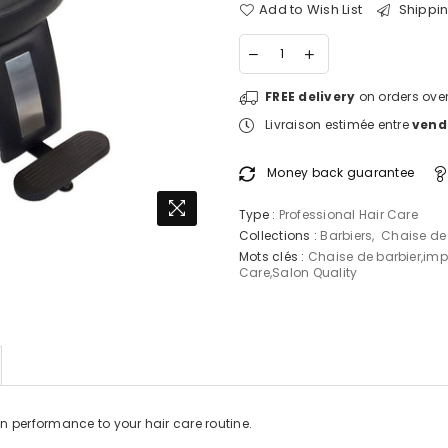
Add to Wish List
Shippin
FREE delivery
on orders over
Livraison estimée entre
vendr
Money back guarantee
Type :
Professional Hair Care
Collections :
Barbiers
,
Chaise de 
Mots clés :
Chaise de barbier
,
imp
Care
,
Salon Quality
n performance to your hair care routine.