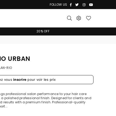
Facebook
Twitter
Instagram
YouTube
FOLLOW US
20% OFF
IO URBAN
LAN-RIO
ez vous
inscrire
pour voir les prix
ngs professional salon performance to your hair care
h a polished professional finish. Designed for clients and
ed results with a premium finish. Professional-quality
rt...