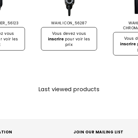
NER_56123
WAHL ICON_56287
WAHL
CHROM
Prix
ez vous
Vous devez vous
régulier
Prix
Vous d
 voir les
inscrire
pour voir les
régulier
inscrire
p
x
prix
Last viewed products
ATION
JOIN OUR MAILING LIST